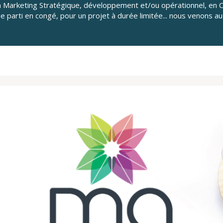
n Marketing Stratégique, développement et/ou opérationnel, en C
 parti en congé, pour un projet à durée limitée... nous venons au