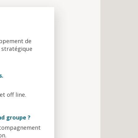
oppement de
n stratégique
s.
t off line.
nd groupe ?
'accompagnement
on.